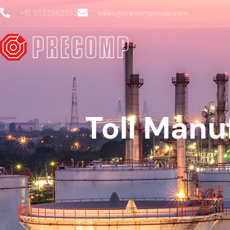
+91 9552562552
sales@precomptools.com
Toll Manu