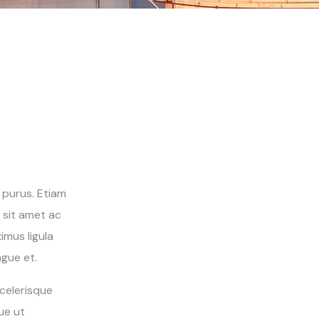
t purus. Etiam
m sit amet ac
imus ligula
gue et.
scelerisque
ue ut