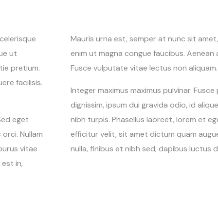
scelerisque
Mauris urna est, semper at nunc sit amet, c
ue ut
enim ut magna congue faucibus. Aenean a
ie pretium.
Fusce vulputate vitae lectus non aliquam.
re facilisis.
Integer maximus maximus pulvinar. Fusce 
dignissim, ipsum dui gravida odio, id aliqu
 Sed eget
nibh turpis. Phasellus laoreet, lorem et 
 orci. Nullam
efficitur velit, sit amet dictum quam augu
purus vitae
nulla, finibus et nibh sed, dapibus luctus d
est in,