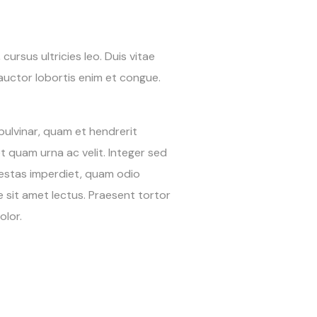
ursus ultricies leo. Duis vitae
uctor lobortis enim et congue.
pulvinar, quam et hendrerit
et quam urna ac velit. Integer sed
egestas imperdiet, quam odio
e sit amet lectus. Praesent tortor
olor.