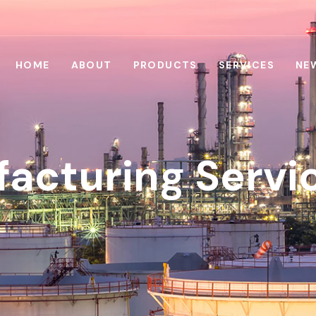
HOME
ABOUT
PRODUCTS
SERVICES
NE
facturing Servi